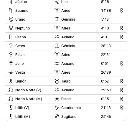
Júpiter
Leo
8°28’
Saturno
Aries
14°38’
Urano
Géminis
5°13’
Neptuno
Aries
4°10’
Plutón
Acuario
4°01’
Ceres
Géminis
28°13’
Palas
Aries
22°31’
Juno
Acuario
0°51’
Vesta
Aries
26°39’
Quirón
Tauro
0°52’
Nodo Norte (V)
Acuario
29°53’
Nodo Norte (M)
Piscis
0°35’
Lilith (V)
Capricornio
21°13’
Lilith (M)
Sagitario
25°46’