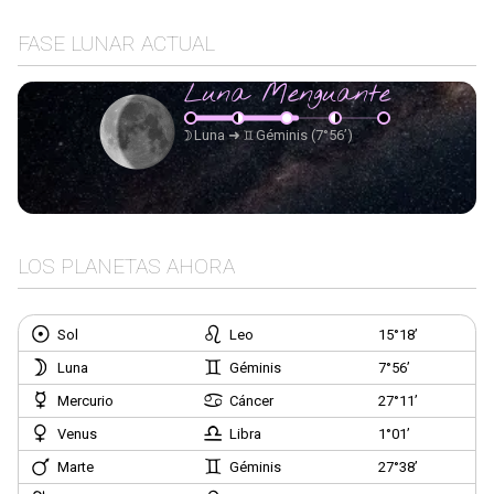
FASE LUNAR ACTUAL
Luna Menguante
Luna
➜
Géminis
(7°56’)
LOS PLANETAS AHORA
Sol
Leo
15°18’
Luna
Géminis
7°56’
Mercurio
Cáncer
27°11’
Venus
Libra
1°01’
Marte
Géminis
27°38’