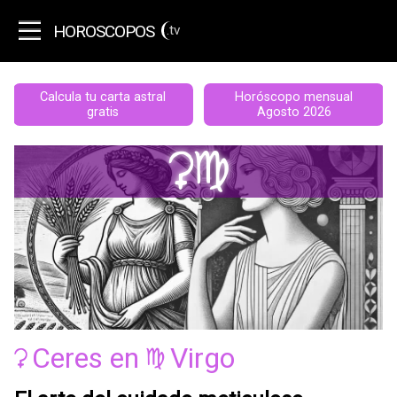
HOROSCOPOS
.tv
Calcula tu carta astral
Horóscopo mensual
gratis
Agosto 2026
Vf
Ceres
en
Virgo