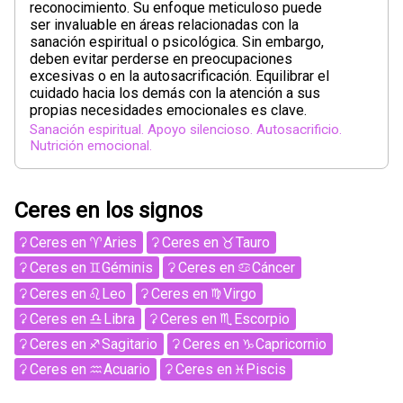
reconocimiento. Su enfoque meticuloso puede
ser invaluable en áreas relacionadas con la
sanación espiritual o psicológica. Sin embargo,
deben evitar perderse en preocupaciones
excesivas o en la autosacrificación. Equilibrar el
cuidado hacia los demás con la atención a sus
propias necesidades emocionales es clave.
Sanación espiritual. Apoyo silencioso. Autosacrificio.
Nutrición emocional.
Ceres en los signos
Ceres
en
Aries
Ceres
en
Tauro
Ceres
en
Géminis
Ceres
en
Cáncer
Ceres
en
Leo
Ceres
en
Virgo
Ceres
en
Libra
Ceres
en
Escorpio
Ceres
en
Sagitario
Ceres
en
Capricornio
Ceres
en
Acuario
Ceres
en
Piscis