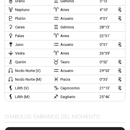
Urano
Géminis
5°13’
Neptuno
Aries
4°10’
Plutón
Acuario
4°01’
Ceres
Géminis
28°13’
Palas
Aries
22°31’
Juno
Acuario
0°51’
Vesta
Aries
26°39’
Quirón
Tauro
0°52’
Nodo Norte (V)
Acuario
29°53’
Nodo Norte (M)
Piscis
0°35’
Lilith (V)
Capricornio
21°13’
Lilith (M)
Sagitario
25°46’
SÍMBOLOS SABIANOS DEL MOMENTO