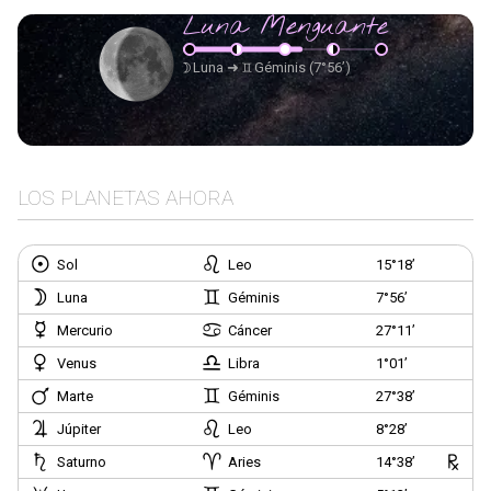
Luna Menguante
Luna
➜
Géminis
(7°56’)
LOS PLANETAS AHORA
Sol
Leo
15°18’
Luna
Géminis
7°56’
Mercurio
Cáncer
27°11’
Venus
Libra
1°01’
Marte
Géminis
27°38’
Júpiter
Leo
8°28’
Saturno
Aries
14°38’