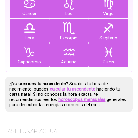
Cáncer
Leo
Virgo
Libra
Escorpio
Sagitario
Capricornio
Acuario
Piscis
¿No conoces tu ascendente?
Si sabes tu hora de
nacimiento, puedes
calcular tu ascendente
haciendo tu
carta natal. Si no conoces la hora exacta, te
recomendamos leer los
horóscopos mensuales
generales
para descubrir las energías comunes del mes.
FASE LUNAR ACTUAL