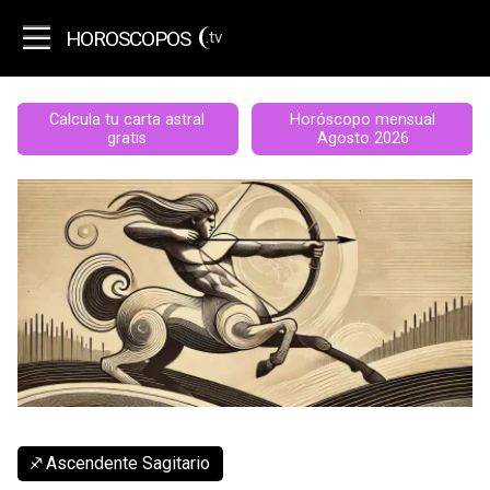
HOROSCOPOS
.tv
Calcula tu carta astral
Horóscopo mensual
gratis
Agosto 2026
Ascendente Sagitario