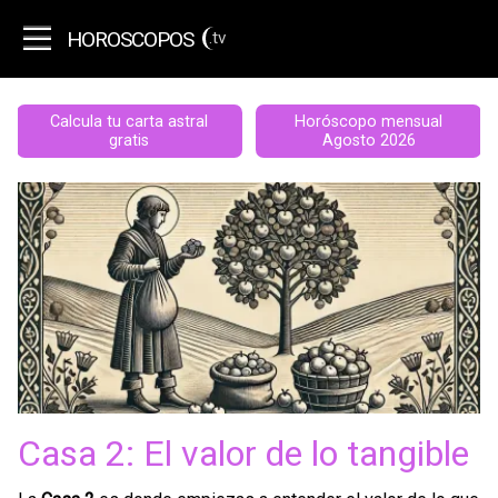
HOROSCOPOS
.tv
Calcula tu carta astral
Horóscopo mensual
gratis
Agosto 2026
Casa 2: El valor de lo tangible