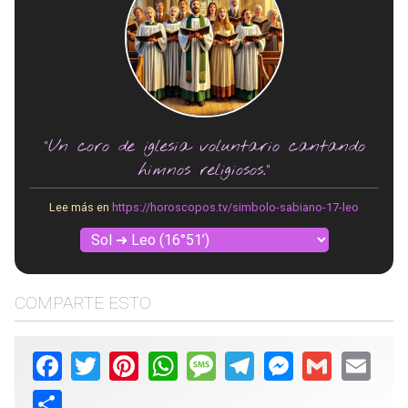
"Un coro de iglesia voluntario cantando
himnos religiosos."
Lee más en
https://horoscopos.tv/simbolo-sabiano-17-leo
COMPARTE ESTO
Facebook
Twitter
Pinterest
WhatsApp
Message
Telegram
Messenger
Gmail
Email
Share