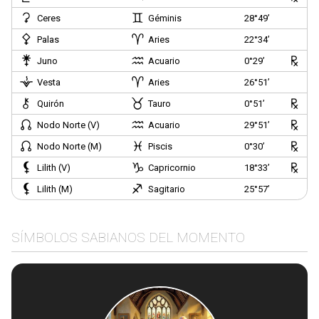
Ceres
Géminis
28°49’
Palas
Aries
22°34’
Juno
Acuario
0°29’
Vesta
Aries
26°51’
Quirón
Tauro
0°51’
Nodo Norte (V)
Acuario
29°51’
Nodo Norte (M)
Piscis
0°30’
Lilith (V)
Capricornio
18°33’
Lilith (M)
Sagitario
25°57’
SÍMBOLOS SABIANOS DEL MOMENTO