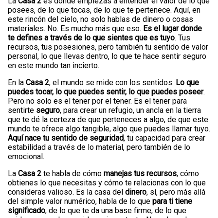
La
Casa 2
es donde empiezas a entender el valor de lo que
posees, de lo que tocas, de lo que te pertenece. Aquí, en
este rincón del cielo, no solo hablas de dinero o cosas
materiales. No. Es mucho más que eso.
Es el lugar donde
te defines a través de lo que sientes que es tuyo
. Tus
recursos, tus posesiones, pero también tu sentido de valor
personal, lo que llevas dentro, lo que te hace sentir seguro
en este mundo tan incierto.
En la
Casa 2
, el mundo se mide con los sentidos.
Lo que
puedes tocar, lo que puedes sentir, lo que puedes poseer
.
Pero no solo es el tener por el tener. Es el tener para
sentirte
seguro
, para crear un refugio, un ancla en la tierra
que te dé la certeza de que perteneces a algo, de que este
mundo te ofrece algo tangible, algo que puedes llamar tuyo.
Aquí nace tu sentido de seguridad
, tu capacidad para crear
estabilidad a través de lo material, pero también de lo
emocional.
La
Casa 2
te habla de cómo
manejas tus recursos
, cómo
obtienes lo que necesitas y cómo te relacionas con lo que
consideras valioso. Es la casa del
dinero
, sí, pero más allá
del simple valor numérico, habla de lo que
para ti tiene
significado
, de lo que te da una base firme, de lo que