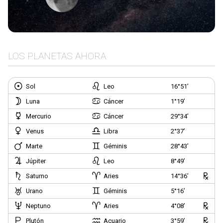
LOS PLANETAS AHORA
Sol
Leo
16°51’
Luna
Cáncer
1°19’
Mercurio
Cáncer
29°34’
Venus
Libra
2°37’
Marte
Géminis
28°43’
Júpiter
Leo
8°49’
Saturno
Aries
14°36’
Urano
Géminis
5°16’
Neptuno
Aries
4°08’
Plutón
Acuario
3°59’