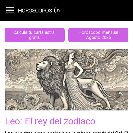
HOROSCOPOS
.tv
Calcula tu carta astral
Horóscopo mensual
gratis
Agosto 2026
Leo: El rey del zodiaco