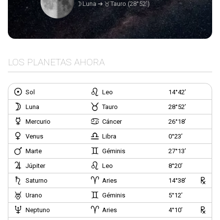
Luna
➜
Tauro
(28°52’)
LOS PLANETAS AHORA
Sol
Leo
14°42’
Luna
Tauro
28°52’
Mercurio
Cáncer
26°18’
Venus
Libra
0°23’
Marte
Géminis
27°13’
Júpiter
Leo
8°20’
Saturno
Aries
14°38’
Urano
Géminis
5°12’
Neptuno
Aries
4°10’