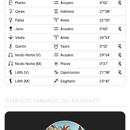
Plutón
Acuario
4°02’
Ceres
Géminis
27°58’
Palas
Aries
22°30’
Juno
Acuario
0°60’
Vesta
Aries
26°34’
Quirón
Tauro
0°52’
Nodo Norte (V)
Acuario
29°54’
Nodo Norte (M)
Piscis
0°37’
Lilith (V)
Capricornio
21°58’
Lilith (M)
Sagitario
25°42’
SÍMBOLOS SABIANOS DEL MOMENTO