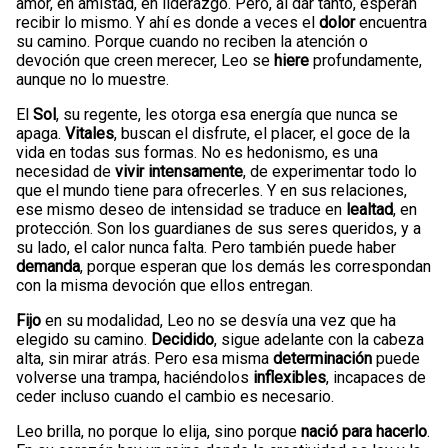
amor, en amistad, en liderazgo. Pero, al dar tanto, esperan
recibir lo mismo. Y ahí es donde a veces el
dolor
encuentra
su camino. Porque cuando no reciben la atención o
devoción que creen merecer, Leo se
hiere
profundamente,
aunque no lo muestre.
El
Sol
, su regente, les otorga esa energía que nunca se
apaga.
Vitales
, buscan el disfrute, el placer, el goce de la
vida en todas sus formas. No es hedonismo, es una
necesidad de
vivir intensamente
, de experimentar todo lo
que el mundo tiene para ofrecerles. Y en sus relaciones,
ese mismo deseo de intensidad se traduce en
lealtad
, en
protección. Son los guardianes de sus seres queridos, y a
su lado, el calor nunca falta. Pero también puede haber
demanda
, porque esperan que los demás les correspondan
con la misma devoción que ellos entregan.
Fijo
en su modalidad, Leo no se desvía una vez que ha
elegido su camino.
Decidido
, sigue adelante con la cabeza
alta, sin mirar atrás. Pero esa misma
determinación
puede
volverse una trampa, haciéndolos
inflexibles
, incapaces de
ceder incluso cuando el cambio es necesario.
Leo brilla, no porque lo elija, sino porque
nació para hacerlo
.