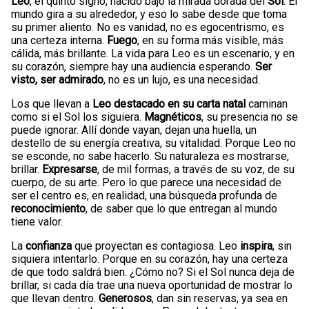
Leo
, el quinto signo, nacido bajo la mirada dorada del
Sol
. El
mundo gira a su alrededor, y eso lo sabe desde que toma
su primer aliento. No es vanidad, no es egocentrismo, es
una certeza interna.
Fuego
, en su forma más visible, más
cálida, más brillante. La vida para Leo es un escenario, y en
su corazón, siempre hay una audiencia esperando.
Ser
visto, ser admirado
, no es un lujo, es una necesidad.
Los que llevan a
Leo destacado en su carta natal
caminan
como si el Sol los siguiera.
Magnéticos
, su presencia no se
puede ignorar. Allí donde vayan, dejan una huella, un
destello de su energía creativa, su vitalidad. Porque Leo no
se esconde, no sabe hacerlo. Su naturaleza es mostrarse,
brillar.
Expresarse
, de mil formas, a través de su voz, de su
cuerpo, de su arte. Pero lo que parece una necesidad de
ser el centro es, en realidad, una búsqueda profunda de
reconocimiento
, de saber que lo que entregan al mundo
tiene valor.
La
confianza
que proyectan es contagiosa. Leo
inspira
, sin
siquiera intentarlo. Porque en su corazón, hay una certeza
de que todo saldrá bien. ¿Cómo no? Si el Sol nunca deja de
brillar, si cada día trae una nueva oportunidad de mostrar lo
que llevan dentro.
Generosos
, dan sin reservas, ya sea en