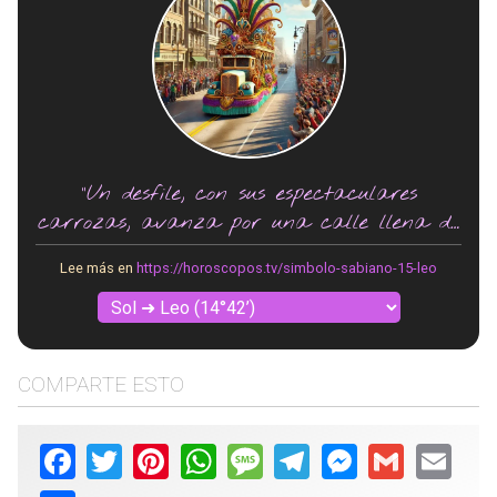
"Un desfile, con sus espectaculares
carrozas, avanza por una calle llena de
gente vitoreando."
Lee más en
https://horoscopos.tv/simbolo-sabiano-15-leo
COMPARTE ESTO
Facebook
Twitter
Pinterest
WhatsApp
Message
Telegram
Messenger
Gmail
Email