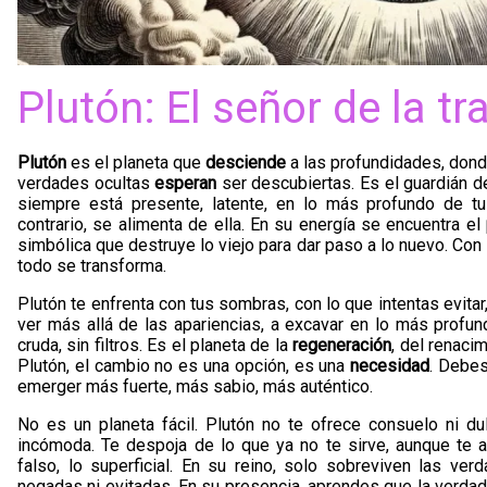
Plutón: El señor de la t
Plutón
es el planeta que
desciende
a las profundidades, donde
verdades ocultas
esperan
ser descubiertas. Es el guardián d
siempre está presente, latente, en lo más profundo de tu
contrario, se alimenta de ella. En su energía se encuentra el
simbólica que destruye lo viejo para dar paso a lo nuevo. Con
todo se transforma.
Plutón te enfrenta con tus sombras, con lo que intentas evitar,
ver más allá de las apariencias, a excavar en lo más profun
cruda, sin filtros. Es el planeta de la
regeneración
, del renaci
Plutón, el cambio no es una opción, es una
necesidad
. Debes
emerger más fuerte, más sabio, más auténtico.
No es un planeta fácil. Plutón no te ofrece consuelo ni d
incómoda. Te despoja de lo que ya no te sirve, aunque te af
falso, lo superficial. En su reino, solo sobreviven las ve
negadas ni evitadas. En su presencia, aprendes que la verda