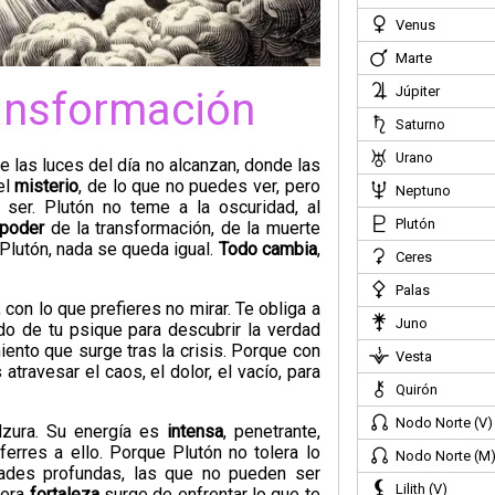
Venus
Marte
Júpiter
ransformación
Saturno
Urano
 las luces del día no alcanzan, donde las
el
misterio
, de lo que no puedes ver, pero
Neptuno
 ser. Plutón no teme a la oscuridad, al
Plutón
poder
de la transformación, de la muerte
 Plutón, nada se queda igual.
Todo cambia
,
Ceres
Palas
 con lo que prefieres no mirar. Te obliga a
Juno
do de tu psique para descubrir la verdad
miento que surge tras la crisis. Porque con
Vesta
 atravesar el caos, el dolor, el vacío, para
Quirón
Nodo Norte (V)
ulzura. Su energía es
intensa
, penetrante,
erres a ello. Porque Plutón no tolera lo
Nodo Norte (M
rdades profundas, las que no pueden ser
Lilith (V)
dera
fortaleza
surge de enfrentar lo que te