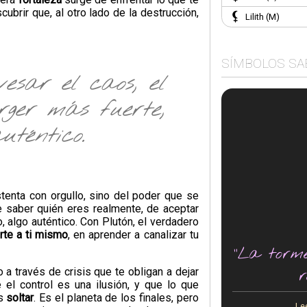
brir que, al otro lado de la destrucción,
Lilith (M)
SÍMBOLOS SA
esar el caos, el
rger más fuerte,
téntico.
tenta con orgullo, sino del poder que se
e saber quién eres realmente, de aceptar
o, algo auténtico. Con Plutón, el verdadero
rte a ti mismo
, en aprender a canalizar tu
"La torm
r
 a través de crisis que te obligan a dejar
el control es una ilusión, y que lo que
as
soltar
. Es el planeta de los finales, pero
Le