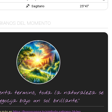
Sagitario
25°47’
BIANOS DEL MOMENTO
enta terminó, toda la naturaleza se
egocija bajo un sol brillante."
e más en
https://horoscopos.tv/simbolo-sabiano-16-leo