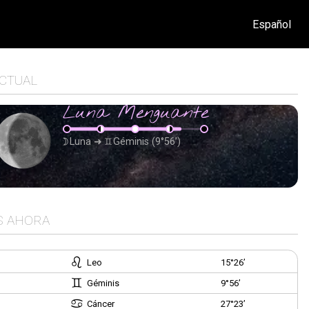
Español
ACTUAL
Luna Menguante
Luna
➜
Géminis
(9°56’)
S AHORA
Leo
15°26’
Géminis
9°56’
Cáncer
27°23’