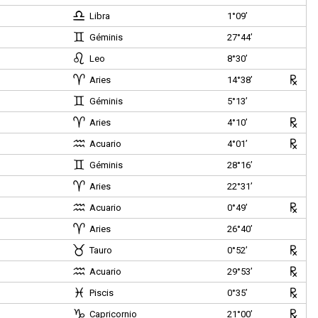
Libra
1°09’
Géminis
27°44’
Leo
8°30’
Aries
14°38’
Géminis
5°13’
Aries
4°10’
Acuario
4°01’
Géminis
28°16’
Aries
22°31’
Acuario
0°49’
Aries
26°40’
Tauro
0°52’
Acuario
29°53’
)
Piscis
0°35’
Capricornio
21°00’