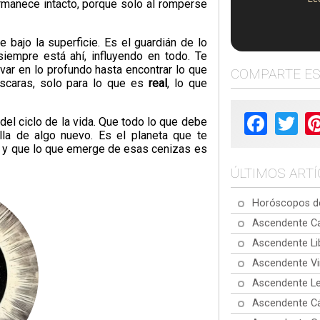
ermanece intacto, porque solo al romperse
e bajo la superficie. Es el guardián de lo
iempre está ahí, influyendo en todo. Te
avar en lo profundo hasta encontrar lo que
COMPARTE E
áscaras, solo para lo que es
real
, lo que
Facebook
Twit
del ciclo de la vida. Que todo lo que debe
lla de algo nuevo. Es el planeta que te
, y que lo que emerge de esas cenizas es
ÚLTIMOS ART
Horóscopos de
Ascendente Ca
Ascendente Li
Ascendente Vi
Ascendente Le
Ascendente Cá