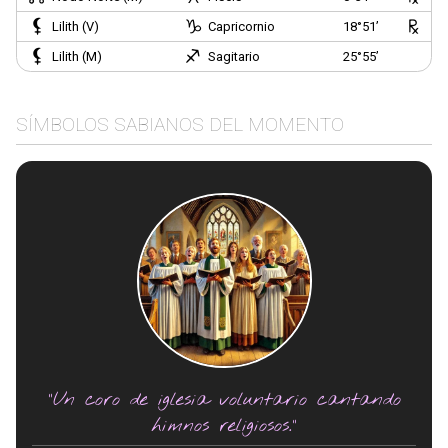
Lilith (V)
Capricornio
18°51’
Lilith (M)
Sagitario
25°55’
SÍMBOLOS SABIANOS DEL MOMENTO
"Un coro de iglesia voluntario cantando
himnos religiosos."