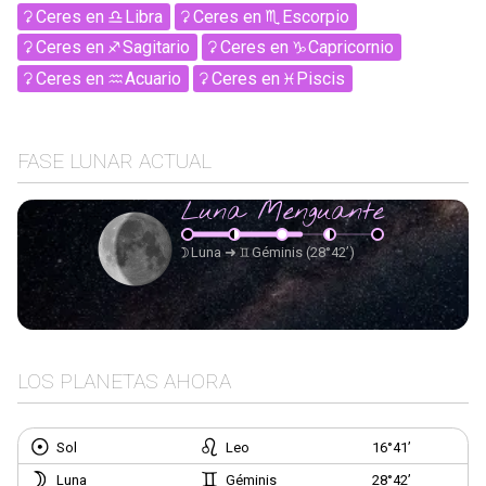
Ceres
en
Libra
Ceres
en
Escorpio
Ceres
en
Sagitario
Ceres
en
Capricornio
Ceres
en
Acuario
Ceres
en
Piscis
FASE LUNAR ACTUAL
Luna Menguante
Luna
➜
Géminis
(28°42’)
LOS PLANETAS AHORA
Sol
Leo
16°41’
Luna
Géminis
28°42’