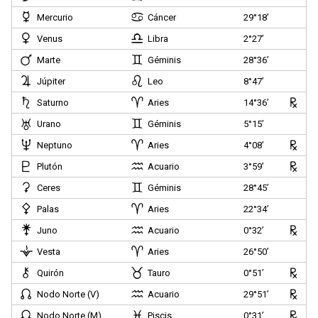
Mercurio
Cáncer
29°18’
Venus
Libra
2°27’
Marte
Géminis
28°36’
Júpiter
Leo
8°47’
Saturno
Aries
14°36’
Urano
Géminis
5°15’
Neptuno
Aries
4°08’
Plutón
Acuario
3°59’
Ceres
Géminis
28°45’
Palas
Aries
22°34’
Juno
Acuario
0°32’
Vesta
Aries
26°50’
Quirón
Tauro
0°51’
Nodo Norte (V)
Acuario
29°51’
Nodo Norte (M)
Piscis
0°31’