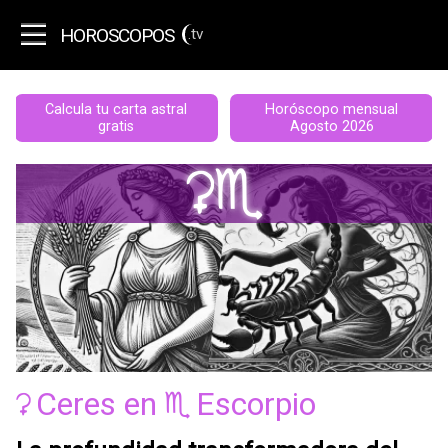
HOROSCOPOS
.tv
Calcula tu carta astral
Horóscopo mensual
gratis
Agosto 2026
Vh
Ceres
en
Escorpio