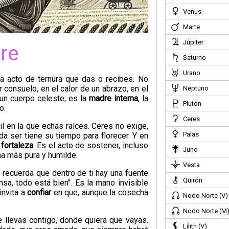
Venus
Marte
Júpiter
re
Saturno
Urano
 acto de ternura que das o recibes. No
 consuelo, en el calor de un abrazo, en el
Neptuno
un cuerpo celeste; es la
madre interna
, la
Plutón
o.
Ceres
rtil en la que echas raíces. Ceres no exige,
Palas
da ser tiene su tiempo para florecer. Y en
o
fortaleza
. Es el acto de sostener, incluso
Juno
ma más pura y humilde.
Vesta
 recuerda que dentro de ti hay una fuente
Quirón
sa, todo está bien". Es la mano invisible
invita a
confiar
en que, aunque la cosecha
Nodo Norte (V)
Nodo Norte (M
que llevas contigo, donde quiera que vayas.
Lilith (V)