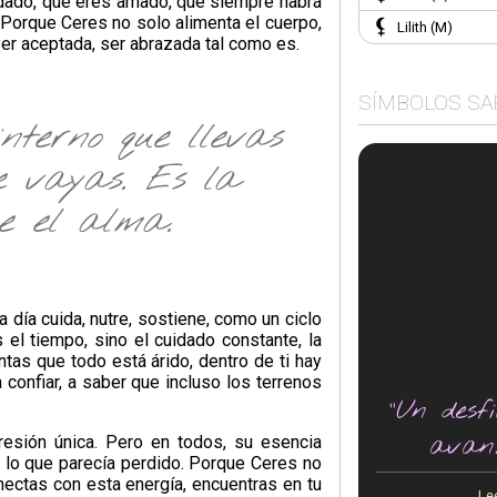
idado, que eres amado, que siempre habrá
 Porque Ceres no solo alimenta el cuerpo,
Lilith (M)
 ser aceptada, ser abrazada tal como es.
SÍMBOLOS SA
interno que llevas
ue vayas. Es la
ne el alma.
da día cuida, nutre, sostiene, como un ciclo
 el tiempo, sino el cuidado constante, la
tas que todo está árido, dentro de ti hay
a confiar, a saber que incluso los terrenos
"Un desf
avan
resión única. Pero en todos, su esencia
a a lo que parecía perdido. Porque Ceres no
onectas con esta energía, encuentras en tu
Le