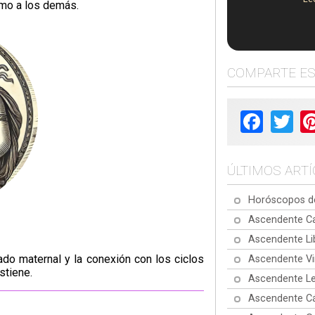
omo a los demás.
COMPARTE E
Facebook
Twit
ÚLTIMOS ART
Horóscopos de
Ascendente Ca
Ascendente Li
dado maternal y la conexión con los ciclos
Ascendente Vi
stiene.
Ascendente Le
Ascendente Cá