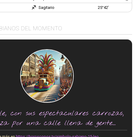
Sagitario
25°42’
BIANOS DEL MOMENTO
ile, con sus espectaculares carrozas,
za por una calle llena de gente
vitoreando."
e más en
https://horoscopos.tv/simbolo-sabiano-15-leo