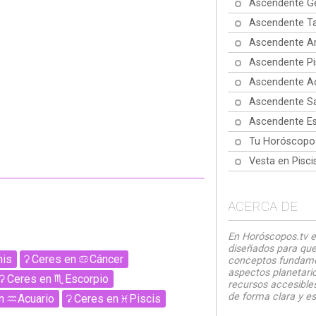
Ascendente Gé
Ascendente Ta
Ascendente Ar
Ascendente Pi
Ascendente Ac
Ascendente Sa
Ascendente Es
Tu Horóscopo
Vesta en Pisc
ACERCA DE
En Horóscopos.tv e
diseñados para que
nis
Ceres
en
Cáncer
conceptos fundamen
aspectos planetario
Ceres
en
Escorpio
recursos accesibles
de forma clara y es
n
Acuario
Ceres
en
Piscis