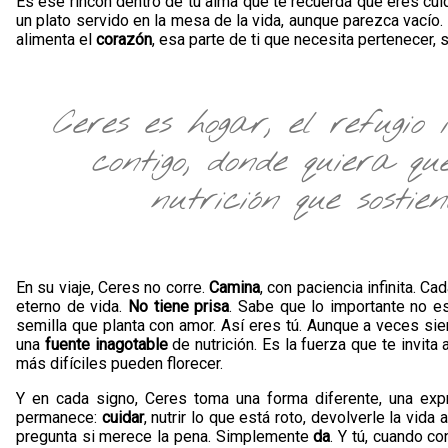
Es ese rincón dentro de tu alma que te recuerda que eres cu
un plato servido en la mesa de la vida, aunque parezca vacío.
alimenta el
corazón
, esa parte de ti que necesita pertenecer,
Ceres es hogar, el refugio 
contigo, donde quiera q
nutrición que sostie
En su viaje, Ceres no corre.
Camina
, con paciencia infinita. Ca
eterno de vida.
No tiene prisa
. Sabe que lo importante no es
semilla que planta con amor. Así eres tú. Aunque a veces sien
una
fuente inagotable
de nutrición. Es la fuerza que te invita 
más difíciles pueden florecer.
Y en cada signo, Ceres toma una forma diferente, una exp
permanece:
cuidar
, nutrir lo que está roto, devolverle la vid
pregunta si merece la pena. Simplemente
da
. Y tú, cuando c