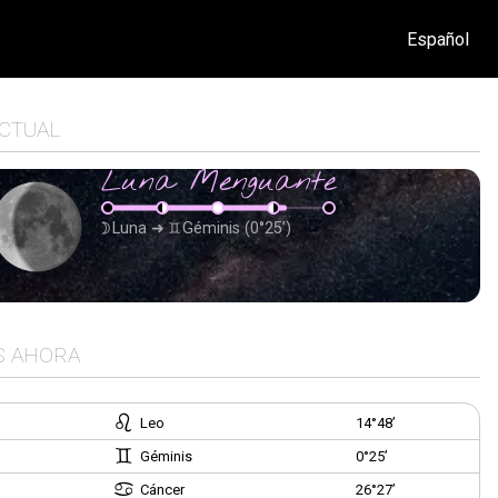
Español
ACTUAL
Luna Menguante
Luna
➜
Géminis
(0°25’)
S AHORA
Leo
14°48’
Géminis
0°25’
Cáncer
26°27’