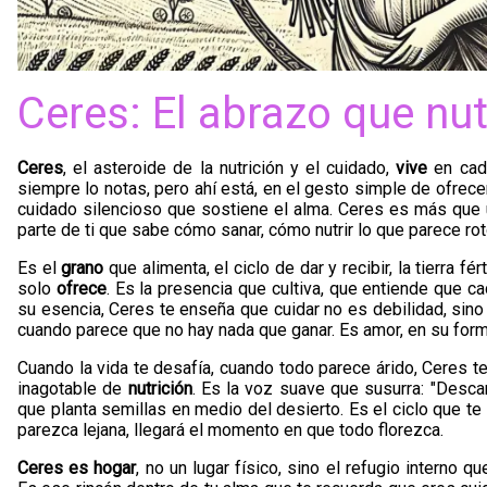
Ceres: El abrazo que nut
Ceres
, el asteroide de la nutrición y el cuidado,
vive
en cada
siempre lo notas, pero ahí está, en el gesto simple de ofrecer
cuidado silencioso que sostiene el alma. Ceres es más que 
parte de ti que sabe cómo sanar, cómo nutrir lo que parece rot
Es el
grano
que alimenta, el ciclo de dar y recibir, la tierra fé
solo
ofrece
. Es la presencia que cultiva, que entiende que ca
su esencia, Ceres te enseña que cuidar no es debilidad, sin
cuando parece que no hay nada que ganar. Es amor, en su for
Cuando la vida te desafía, cuando todo parece árido, Ceres te
inagotable de
nutrición
. Es la voz suave que susurra: "Descan
que planta semillas en medio del desierto. Es el ciclo que te 
parezca lejana, llegará el momento en que todo florezca.
Ceres es hogar
, no un lugar físico, sino el refugio interno 