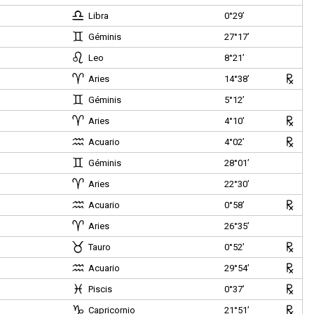
Libra
0°29’
Géminis
27°17’
Leo
8°21’
Aries
14°38’
Géminis
5°12’
Aries
4°10’
Acuario
4°02’
Géminis
28°01’
Aries
22°30’
Acuario
0°58’
Aries
26°35’
Tauro
0°52’
Acuario
29°54’
)
Piscis
0°37’
Capricornio
21°51’