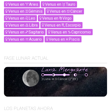
Venus
en
Aries
Venus
en
Tauro
Venus
en
Géminis
Venus
en
Cáncer
Venus
en
Leo
Venus
en
Virgo
Venus
en
Libra
Venus
en
Escorpio
Venus
en
Sagitario
Venus
en
Capricornio
Venus
en
Acuario
Venus
en
Piscis
FASE LUNAR ACTUAL
Luna Menguante
Luna
➜
Cáncer
(2°39’)
LOS PLANETAS AHORA