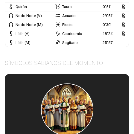
Quirón
Tauro
0°51’
Nodo Norte (V)
Acuario
29°51’
Nodo Norte (M)
Piscis
0°30’
Lilith (V)
Capricornio
18°24’
Lilith (M)
Sagitario
25°57’
SÍMBOLOS SABIANOS DEL MOMENTO