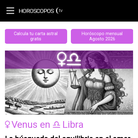
HOROSCOPOS
.tv
Calcula tu carta astral
Horóscopo mensual
gratis
Agosto 2026
Dg
Venus
en
Libra