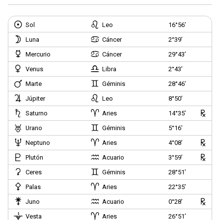
Sol
Leo
16°56’
Luna
Cáncer
2°39’
Mercurio
Cáncer
29°43’
Venus
Libra
2°43’
Marte
Géminis
28°46’
Júpiter
Leo
8°50’
Saturno
Aries
14°35’
Urano
Géminis
5°16’
Neptuno
Aries
4°08’
Plutón
Acuario
3°59’
Ceres
Géminis
28°51’
Palas
Aries
22°35’
Juno
Acuario
0°28’
Vesta
Aries
26°51’