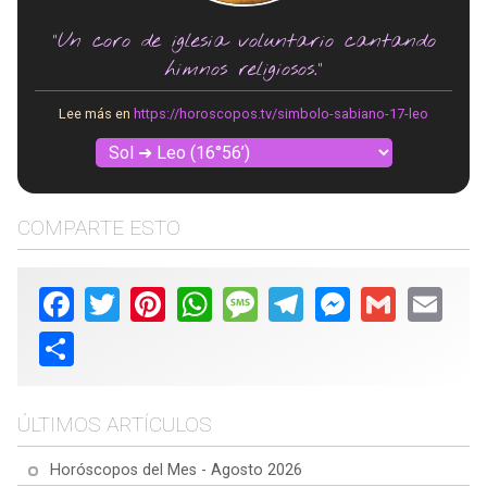
"Un coro de iglesia voluntario cantando
himnos religiosos."
Lee más en
https://horoscopos.tv/simbolo-sabiano-17-leo
COMPARTE ESTO
Facebook
Twitter
Pinterest
WhatsApp
Message
Telegram
Messenger
Gmail
Email
Share
ÚLTIMOS ARTÍCULOS
Horóscopos del Mes - Agosto 2026