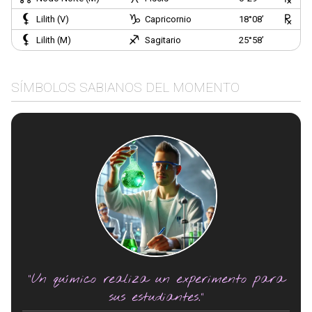
Lilith (V)
Capricornio
18°08’
Lilith (M)
Sagitario
25°58’
SÍMBOLOS SABIANOS DEL MOMENTO
"Un químico realiza un experimento para
sus estudiantes."