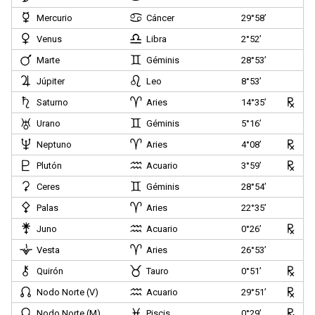
Mercurio
Cáncer
29°58’
Venus
Libra
2°52’
Marte
Géminis
28°53’
Júpiter
Leo
8°53’
Saturno
Aries
14°35’
Urano
Géminis
5°16’
Neptuno
Aries
4°08’
Plutón
Acuario
3°59’
Ceres
Géminis
28°54’
Palas
Aries
22°35’
Juno
Acuario
0°26’
Vesta
Aries
26°53’
Quirón
Tauro
0°51’
Nodo Norte (V)
Acuario
29°51’
Nodo Norte (M)
Piscis
0°29’