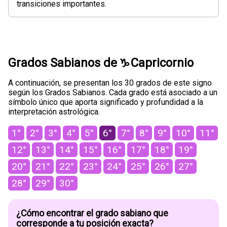
transiciones importantes.
Grados Sabianos de
Capricornio
A continuación, se presentan los 30 grados de este signo
según los Grados Sabianos. Cada grado está asociado a un
símbolo único que aporta significado y profundidad a la
interpretación astrológica.
1°
2°
3°
4°
5°
6°
7°
8°
9°
10°
11°
12°
13°
14°
15°
16°
17°
18°
19°
20°
21°
22°
23°
24°
25°
26°
27°
28°
29°
30°
¿Cómo encontrar el grado sabiano que
corresponde a tu posición exacta?