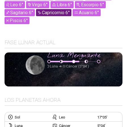
Leo 6°
Virgo 6°
Libra 6°
Escorpio 6°
Sagitario 6°
Capricornio 6°
Acuario 6°
Piscis 6°
FASE LUNAR ACTUAL
Luna Menguante
Luna
➜
Cáncer
(5°04’)
LOS PLANETAS AHORA
Sol
Leo
17°05’
Luna
Cáncer
5°04’