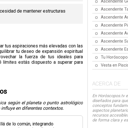
Ascendente Gé
Ascendente Ta
ecesidad de mantener estructuras
Ascendente Ar
Ascendente Pi
Ascendente Ac
Ascendente Sa
rar tus aspiraciones más elevadas con las
Ascendente Es
uilibrar tu deseo de expansión espiritual
ovechar la fuerza de tus ideales para
Tu Horóscopo
é límites estás dispuesto a superar para
Vesta en Pisc
ACERCA DE
tos
En Horóscopos.tv e
diseñados para que
ica según el planeta o punto astrológico
conceptos fundamen
influye en diferentes contextos.
aspectos planetario
recursos accesibles
de forma clara y es
lá de lo común, integrando