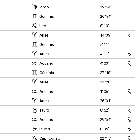
Virgo
29°54’
Géminis
26°54’
Leo
8°13’
Aries
14°39’
Géminis
5°11’
Aries
4°11’
Acuario
4°03’
Géminis
27°48’
Aries
22°28’
Acuario
1°06’
Aries
26°31’
Tauro
0°52’
Acuario
29°54’
)
Piscis
0°39’
Capricornio
22°15’