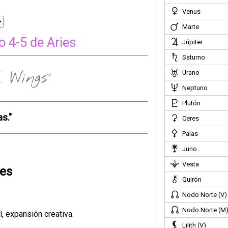
Venus
Marte
 4-5 de Aries
Júpiter
Saturno
 Wings"
Urano
Neptuno
Plutón
s."
Ceres
Palas
Juno
Vesta
ies
Quirón
Nodo Norte (V)
Nodo Norte (M
l, expansión creativa.
Lilith (V)