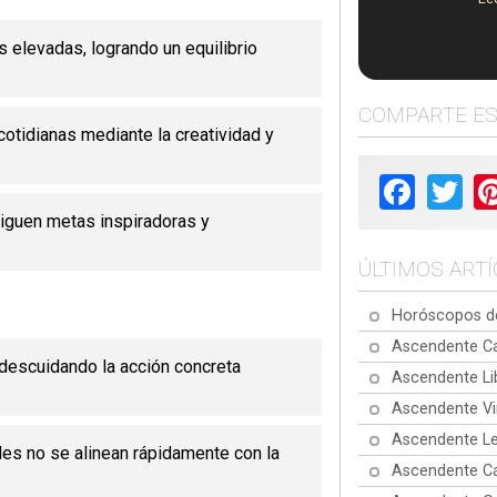
s elevadas, logrando un equilibrio
COMPARTE E
otidianas mediante la creatividad y
Facebook
Twit
siguen metas inspiradoras y
ÚLTIMOS ART
Horóscopos de
Ascendente Ca
descuidando la acción concreta
Ascendente Li
Ascendente Vi
Ascendente Le
bles no se alinean rápidamente con la
Ascendente Cá