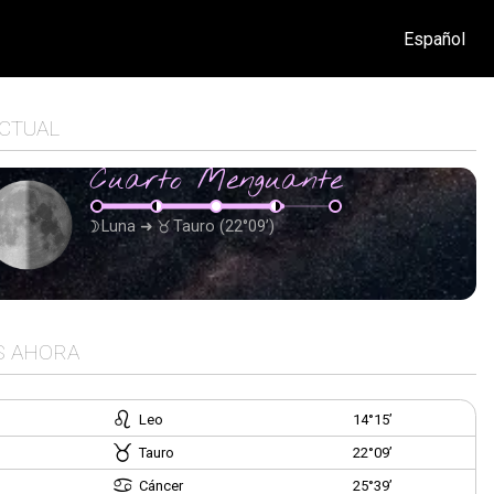
Español
ACTUAL
Cuarto Menguante
Luna
➜
Tauro
(22°09’)
S AHORA
Leo
14°15’
Tauro
22°09’
Cáncer
25°39’