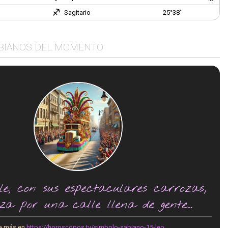
Sagitario
25°38’
BIANOS DEL MOMENTO
ile, con sus espectaculares carrozas,
za por una calle llena de gente
vitoreando."
e más en
https://horoscopos.tv/simbolo-sabiano-15-leo