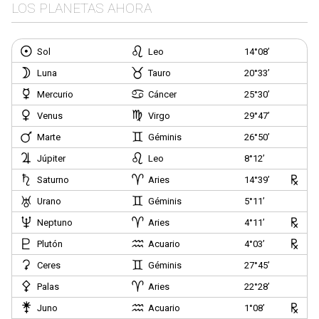
LOS PLANETAS AHORA
Sol
Leo
14°08’
Luna
Tauro
20°33’
Mercurio
Cáncer
25°30’
Venus
Virgo
29°47’
Marte
Géminis
26°50’
Júpiter
Leo
8°12’
Saturno
Aries
14°39’
Urano
Géminis
5°11’
Neptuno
Aries
4°11’
Plutón
Acuario
4°03’
Ceres
Géminis
27°45’
Palas
Aries
22°28’
Juno
Acuario
1°08’