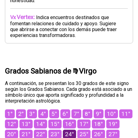
honestidad.
Vertex:
Indica encuentros destinados que
fomentan relaciones de cuidado y apoyo. Sugiere
que abrirse a conectar con los demás puede traer
experiencias transformadoras.
Grados Sabianos de
Virgo
A continuación, se presentan los 30 grados de este signo
según los Grados Sabianos. Cada grado está asociado a un
símbolo único que aporta significado y profundidad a la
interpretación astrológica.
1°
2°
3°
4°
5°
6°
7°
8°
9°
10°
11°
12°
13°
14°
15°
16°
17°
18°
19°
20°
21°
22°
23°
24°
25°
26°
27°