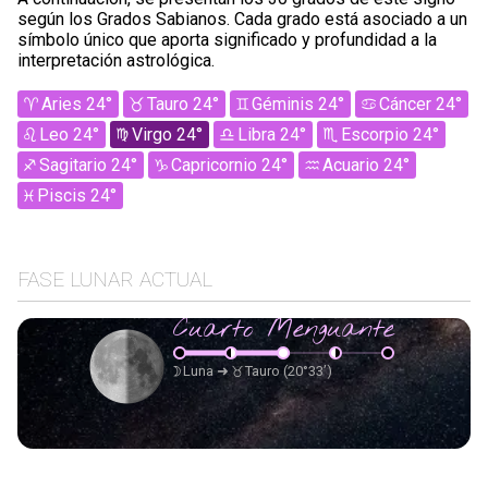
según los Grados Sabianos. Cada grado está asociado a un
símbolo único que aporta significado y profundidad a la
interpretación astrológica.
Aries 24°
Tauro 24°
Géminis 24°
Cáncer 24°
Leo 24°
Virgo 24°
Libra 24°
Escorpio 24°
Sagitario 24°
Capricornio 24°
Acuario 24°
Piscis 24°
FASE LUNAR ACTUAL
Cuarto Menguante
Luna
➜
Tauro
(20°33’)