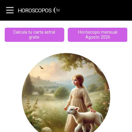
HOROSCOPOS
.tv
Calcula tu carta astral
Horóscopo mensual
gratis
Agosto 2026