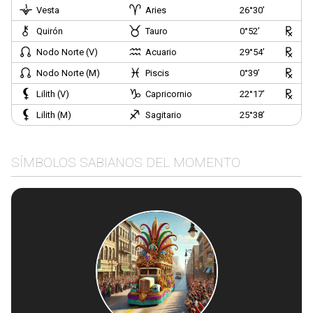
Vesta
Aries
26°30’
Quirón
Tauro
0°52’
Nodo Norte (V)
Acuario
29°54’
Nodo Norte (M)
Piscis
0°39’
Lilith (V)
Capricornio
22°17’
Lilith (M)
Sagitario
25°38’
SÍMBOLOS SABIANOS DEL MOMENTO