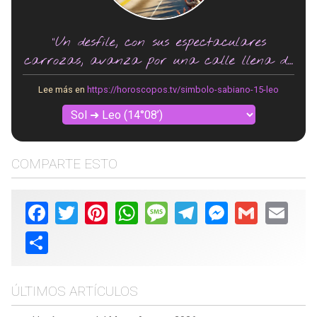
"Un desfile, con sus espectaculares
carrozas, avanza por una calle llena de
gente vitoreando."
Lee más en
https://horoscopos.tv/simbolo-sabiano-15-leo
COMPARTE ESTO
Facebook
Twitter
Pinterest
WhatsApp
Message
Telegram
Messenger
Gmail
Email
Share
ÚLTIMOS ARTÍCULOS