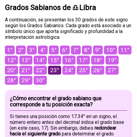
Grados Sabianos de
Libra
A continuación, se presentan los 30 grados de este signo
según los Grados Sabianos. Cada grado está asociado a un
símbolo único que aporta significado y profundidad a la
interpretación astrológica.
1°
2°
3°
4°
5°
6°
7°
8°
9°
10°
11°
12°
13°
14°
15°
16°
17°
18°
19°
20°
21°
22°
23°
24°
25°
26°
27°
28°
29°
30°
¿Cómo encontrar el grado sabiano que
corresponde a tu posición exacta?
Si tienes una posición como 17.34° en un signo, el
número entero antes del decimal indica el grado base
(en este caso, 17). Sin embargo, debes
redondear
hacia el siguiente grado
para determinar el grado