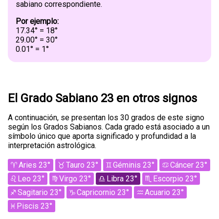
sabiano correspondiente.
Por ejemplo:
17.34° = 18°
29.00° = 30°
0.01° = 1°
El Grado Sabiano 23 en otros signos
A continuación, se presentan los 30 grados de este signo
según los Grados Sabianos. Cada grado está asociado a un
símbolo único que aporta significado y profundidad a la
interpretación astrológica.
Aries 23°
Tauro 23°
Géminis 23°
Cáncer 23°
Leo 23°
Virgo 23°
Libra 23°
Escorpio 23°
Sagitario 23°
Capricornio 23°
Acuario 23°
Piscis 23°