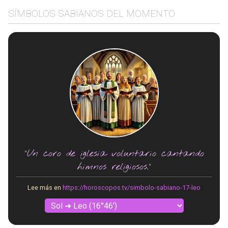
SÍMBOLOS SABIANOS DEL MOMENTO
"Un coro de iglesia voluntario cantando
himnos religiosos."
Lee más en
https://horoscopos.tv/simbolo-sabiano-17-leo