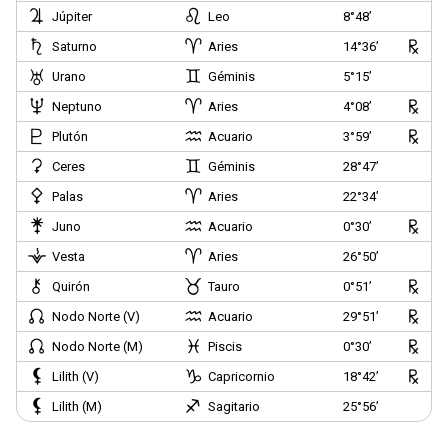
Júpiter
Leo
8°48’
Saturno
Aries
14°36’
Urano
Géminis
5°15’
Neptuno
Aries
4°08’
Plutón
Acuario
3°59’
Ceres
Géminis
28°47’
Palas
Aries
22°34’
Juno
Acuario
0°30’
Vesta
Aries
26°50’
Quirón
Tauro
0°51’
Nodo Norte (V)
Acuario
29°51’
Nodo Norte (M)
Piscis
0°30’
Lilith (V)
Capricornio
18°42’
Lilith (M)
Sagitario
25°56’