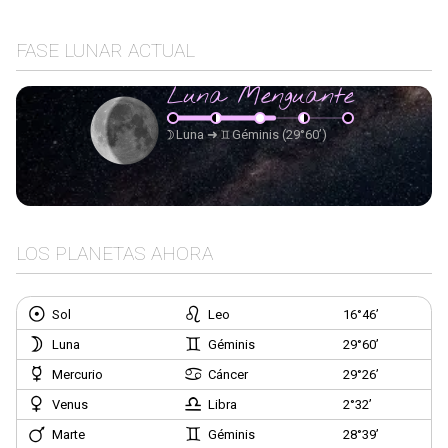
FASE LUNAR ACTUAL
Luna Menguante
Luna
➜
Géminis
(29°60’)
LOS PLANETAS AHORA
Sol
Leo
16°46’
Luna
Géminis
29°60’
Mercurio
Cáncer
29°26’
Venus
Libra
2°32’
Marte
Géminis
28°39’