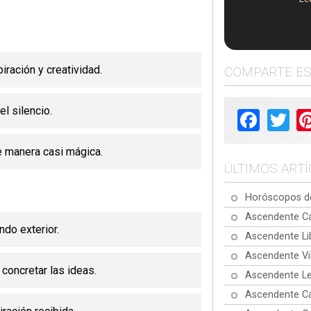
ración y creatividad.
COMPARTE E
el silencio.
Facebook
Twit
e manera casi mágica.
ÚLTIMOS ART
Horóscopos de
Ascendente Ca
do exterior.
Ascendente Li
Ascendente Vi
concretar las ideas.
Ascendente Le
Ascendente Cá