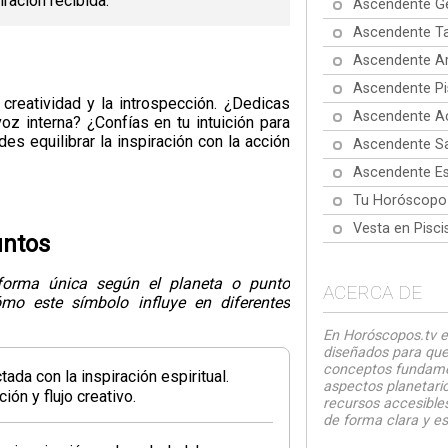
iración recibida.
Ascendente Gé
Ascendente Ta
Ascendente Ar
Ascendente Pi
 creatividad y la introspección. ¿Dedicas
Ascendente Ac
oz interna? ¿Confías en tu intuición para
des equilibrar la inspiración con la acción
Ascendente Sa
Ascendente Es
Tu Horóscopo
Vesta en Pisc
untos
 forma única según el planeta o punto
ACERCA DE
ómo este símbolo influye en diferentes
En Horóscopos.tv e
diseñados para que
conceptos fundamen
ada con la inspiración espiritual.
aspectos planetario
ón y flujo creativo.
recursos accesibles
de forma clara y es