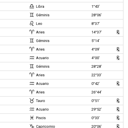
Libra
1°43’
Géminis
28°06’
Leo
8°37’
Aries
14°37’
Géminis
5°14’
Aries
4°09’
Acuario
4°00’
Géminis
28°28’
Aries
22°33’
Acuario
0°42’
Aries
26°44’
Tauro
0°51’
Acuario
29°52’
)
Piscis
0°33’
Capricornio
20°06’