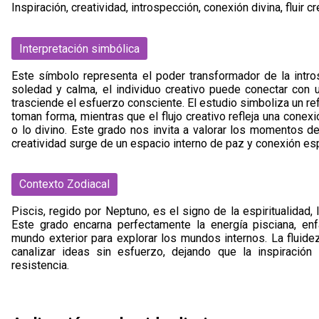
Inspiración, creatividad, introspección, conexión divina, fluir cr
Interpretación simbólica
Este símbolo representa el poder transformador de la intro
soledad y calma, el individuo creativo puede conectar con u
trasciende el esfuerzo consciente. El estudio simboliza un re
toman forma, mientras que el flujo creativo refleja una conex
o lo divino. Este grado nos invita a valorar los momentos d
creatividad surge de un espacio interno de paz y conexión espi
Contexto Zodiacal
Piscis, regido por Neptuno, es el signo de la espiritualidad, l
Este grado encarna perfectamente la energía pisciana, enfa
mundo exterior para explorar los mundos internos. La fluide
canalizar ideas sin esfuerzo, dejando que la inspiración
resistencia.