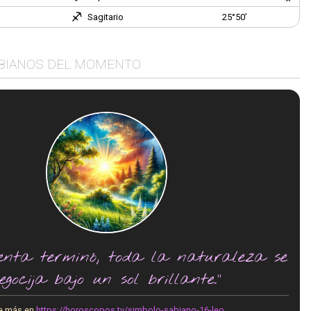
Sagitario
25°50’
BIANOS DEL MOMENTO
enta terminó, toda la naturaleza se
egocija bajo un sol brillante."
e más en
https://horoscopos.tv/simbolo-sabiano-16-leo