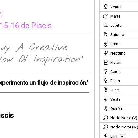
Venus
Marte
15-16 de Piscis
Júpiter
Saturno
udy A Creative
Urano
Neptuno
ow Of Inspiration"
Plutón
Ceres
Palas
xperimenta un flujo de inspiración."
Juno
Vesta
Quirón
iscis
Nodo Norte (V)
Nodo Norte (M
Lilith (V)