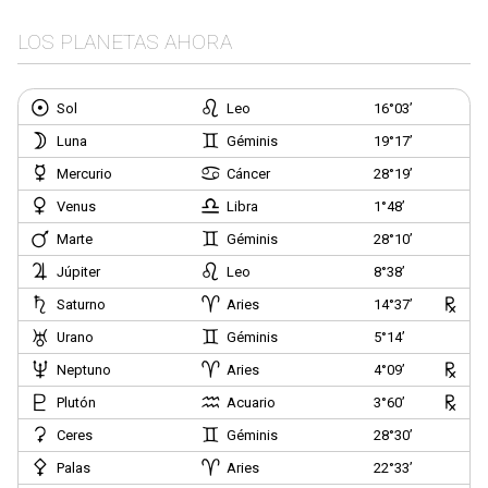
LOS PLANETAS AHORA
Sol
Leo
16°03’
Luna
Géminis
19°17’
Mercurio
Cáncer
28°19’
Venus
Libra
1°48’
Marte
Géminis
28°10’
Júpiter
Leo
8°38’
Saturno
Aries
14°37’
Urano
Géminis
5°14’
Neptuno
Aries
4°09’
Plutón
Acuario
3°60’
Ceres
Géminis
28°30’
Palas
Aries
22°33’