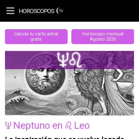
HOROSCOPOS
.tv
Calcula tu carta astral
Horóscopo mensual
gratis
Agosto 2026
Ie
Neptuno
en
Leo