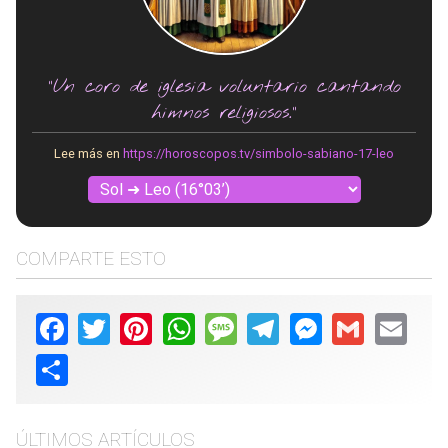
"Un coro de iglesia voluntario cantando
himnos religiosos."
Lee más en
https://horoscopos.tv/simbolo-sabiano-17-leo
COMPARTE ESTO
Facebook
Twitter
Pinterest
WhatsApp
Message
Telegram
Messenger
Gmail
Email
Share
ÚLTIMOS ARTÍCULOS