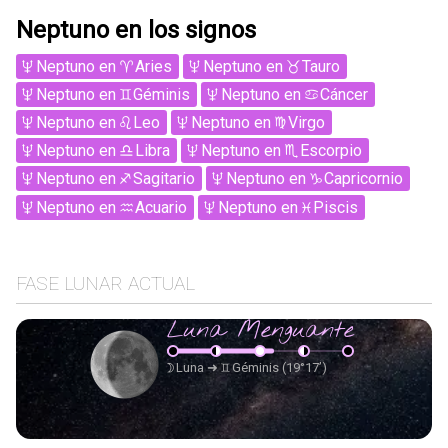
Neptuno en los signos
Neptuno
en
Aries
Neptuno
en
Tauro
Neptuno
en
Géminis
Neptuno
en
Cáncer
Neptuno
en
Leo
Neptuno
en
Virgo
Neptuno
en
Libra
Neptuno
en
Escorpio
Neptuno
en
Sagitario
Neptuno
en
Capricornio
Neptuno
en
Acuario
Neptuno
en
Piscis
FASE LUNAR ACTUAL
Luna Menguante
Luna
➜
Géminis
(19°17’)