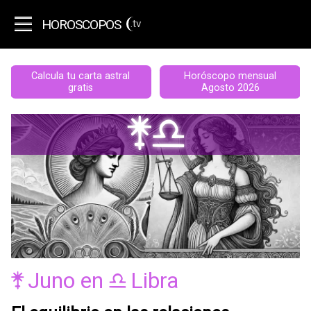
HOROSCOPOS
.tv
Calcula tu carta astral
Horóscopo mensual
gratis
Agosto 2026
Xg
Juno
en
Libra