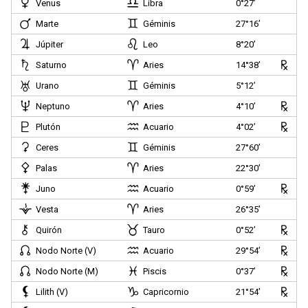
Venus
Libra
0°27’
Marte
Géminis
27°16’
Júpiter
Leo
8°20’
Saturno
Aries
14°38’
Urano
Géminis
5°12’
Neptuno
Aries
4°10’
Plutón
Acuario
4°02’
Ceres
Géminis
27°60’
Palas
Aries
22°30’
Juno
Acuario
0°59’
Vesta
Aries
26°35’
Quirón
Tauro
0°52’
Nodo Norte (V)
Acuario
29°54’
Nodo Norte (M)
Piscis
0°37’
Lilith (V)
Capricornio
21°54’