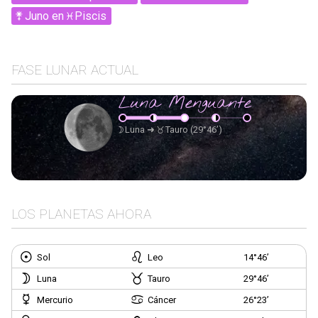
Juno
en
Piscis
FASE LUNAR ACTUAL
Luna Menguante
Luna
➜
Tauro
(29°46’)
LOS PLANETAS AHORA
Sol
Leo
14°46’
Luna
Tauro
29°46’
Mercurio
Cáncer
26°23’