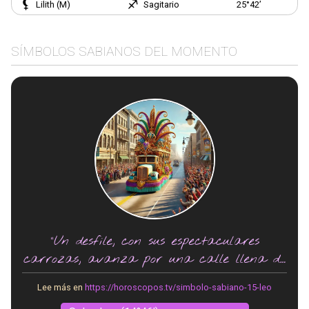
Lilith (M)
Sagitario
25°42’
SÍMBOLOS SABIANOS DEL MOMENTO
"Un desfile, con sus espectaculares
carrozas, avanza por una calle llena de
gente vitoreando."
Lee más en
https://horoscopos.tv/simbolo-sabiano-15-leo