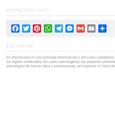
ΜΟΙΡΑΣΤΕΊΤΕ ΑΥΤΌ
Facebook
Twitter
Pinterest
WhatsApp
Telegram
Messenger
Gmail
Email
Shar
ΣΧΕΤΙΚΆ ΜΕ
En Horóscopos.tv encontrarás información y artículos completos 
los signos zodiacales, las casas astrológicas, los aspectos planet
astrológico de forma clara y estructurada, sin importar tu nivel de