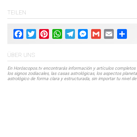
TEILEN
Facebook
Twitter
Pinterest
WhatsApp
Telegram
Messenger
Gmail
Email
Shar
ÜBER UNS
En Horóscopos.tv encontrarás información y artículos completos 
los signos zodiacales, las casas astrológicas, los aspectos planet
astrológico de forma clara y estructurada, sin importar tu nivel de